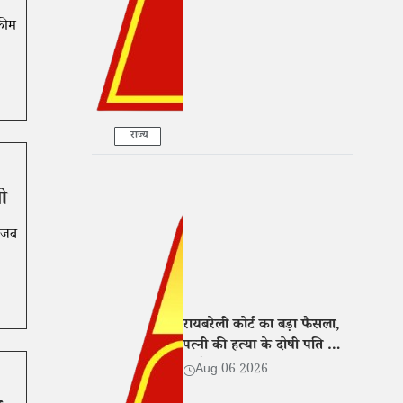
अफीम
राज्य
ी
, जब
रायबरेली कोर्ट का बड़ा फैसला,
पत्नी की हत्या के दोषी पति को
उम्रकैद की सजा
Aug 06 2026