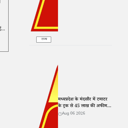
य
ई
राज्य
मध्यप्रदेश के मंदसौर में टमाटर
के ट्रक से 45 लाख की अफीम
बरामद, तीन तस्कर गिरफ्तार
Aug 06 2026