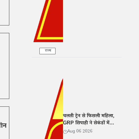
के आरोप
राज्य
चलती ट्रेन से फिसली महिला,
GRP सिपाही ने सेकंडों में
तीन
खींचकर बचाई जान, वीडियो
Aug 06 2026
वायरल