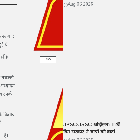
Aug 06 2026
 रुडयार्ड
हुई थी।
कप्रिय
राज्य
ो तबज्जो
न-अध्यापन
तब उनकी
 के किताब
ैं।
JPSC-JSSC आंदोलन: 12वें
दिन सरकार ने छात्रों को वार्ता के
ा है।
लिए बुलाया