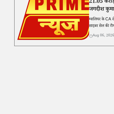
21.05 करोड़
जगदीश कुमा
ग्वालियर के CA स
साइबर सेल की टी
है।
Aug 06, 202