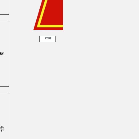
राज्य
 कर
ड़ी।