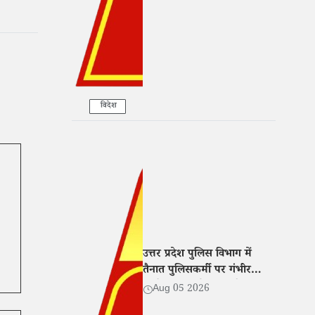
विदेश
उत्तर प्रदेश पुलिस विभाग में
तैनात पुलिसकर्मी पर गंभीर
आरोप, पत्नी ने CM और DGP
Aug 05 2026
से मांगा न्याय