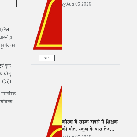
हुआ गायब
Aug 05 2026
म) रेल
वारखेड़ा
ूवमेंट को
राज्य
 एवं फूड
थ घरेलू
हे हैं।
 पारंपरिक
पर्यावरण
कोरबा में सड़क हादसे में शिक्षक
की मौत, स्कूल के पास तेज
रफ्तार बाइक ने मारी टक्कर