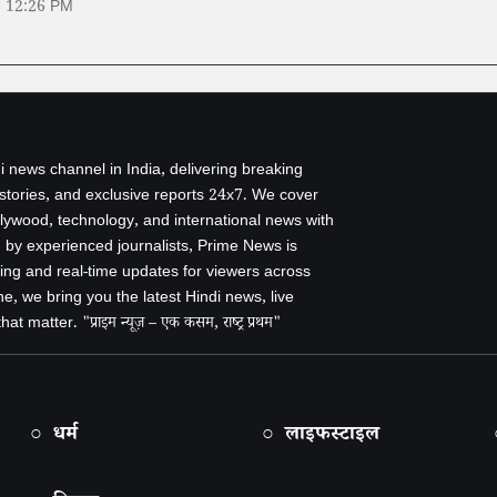
6 12:26 PM
i news channel in India, delivering breaking
 stories, and exclusive reports 24x7. We cover
ollywood, technology, and international news with
by experienced journalists, Prime News is
ing and real-time updates for viewers across
e, we bring you the latest Hindi news, live
 matter. "प्राइम न्यूज़ – एक कसम, राष्ट्र प्रथम"
○ धर्म
○ लाइफस्टाइल