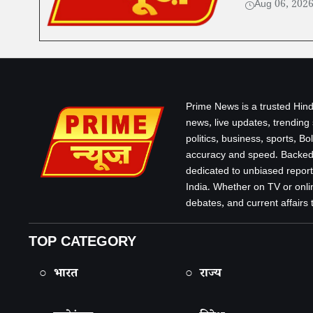
Aug 06, 202
Prime News is a trusted Hind
news, live updates, trending
politics, business, sports, B
accuracy and speed. Backed 
dedicated to unbiased report
India. Whether on TV or onlin
debates, and current affairs that
TOP CATEGORY
○ भारत
○ राज्य