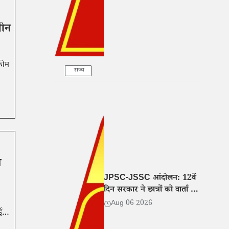
तीन
अफीम
राज्य
य
JPSC-JSSC आंदोलन: 12वें
दिन सरकार ने छात्रों को वार्ता के
लिए बुलाया
Aug 06 2026
ई