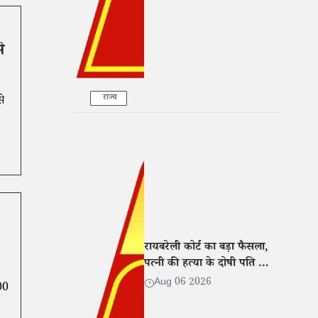
े
राज्य
े
रायबरेली कोर्ट का बड़ा फैसला,
पत्नी की हत्या के दोषी पति को
उम्रकैद की सजा
Aug 06 2026
00