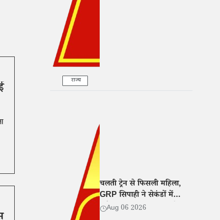
के आरोप
राज्य
ई
ला
चलती ट्रेन से फिसली महिला,
GRP सिपाही ने सेकंडों में
खींचकर बचाई जान, वीडियो
Aug 06 2026
स
वायरल