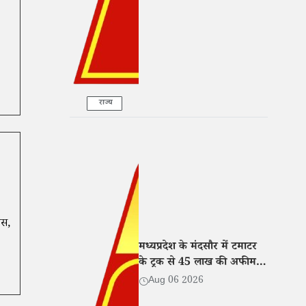
राज्य
ास,
मध्यप्रदेश के मंदसौर में टमाटर
के ट्रक से 45 लाख की अफीम
बरामद, तीन तस्कर गिरफ्तार
Aug 06 2026