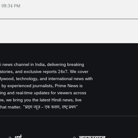
6 08:34 PM
i news channel in India, delivering breaking
 stories, and exclusive reports 24x7. We cover
ollywood, technology, and international news with
by experienced journalists, Prime News is
ing and real-time updates for viewers across
e, we bring you the latest Hindi news, live
 matter. "प्राइम न्यूज़ – एक कसम, राष्ट्र प्रथम"