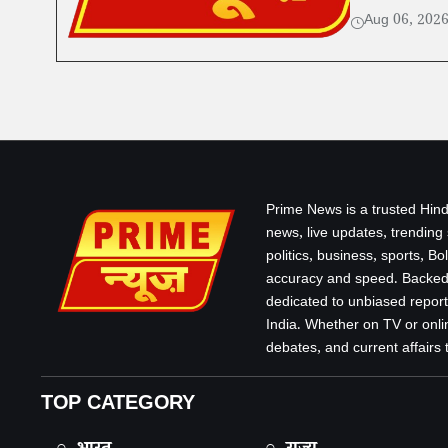
Aug 06, 202
Prime News is a trusted Hind
news, live updates, trending
politics, business, sports, B
accuracy and speed. Backed 
dedicated to unbiased report
India. Whether on TV or onlin
debates, and current affairs that
TOP CATEGORY