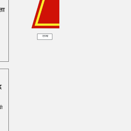
ता
राज्य
र
खी