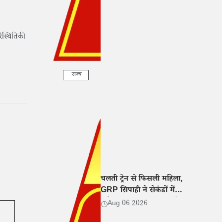
िस्थितिकी
राज्य
चलती ट्रेन से फिसली महिला,
GRP सिपाही ने सेकंडों में
खींचकर बचाई जान, वीडियो
Aug 06 2026
वायरल