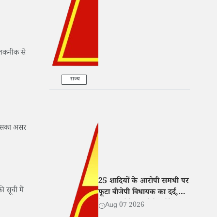
के आरोप
प तकनीक से
राज्य
र इसका असर
25 शादियों के आरोपी समधी पर
 सूची में
फूटा बीजेपी विधायक का दर्द,
बेटी संग रोते हुए बोले- 'मेरे साथ
Aug 07 2026
भी हुआ धोखा'