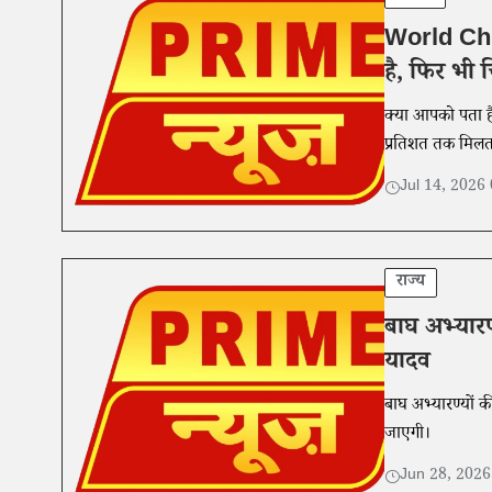
World Chi
है, फिर भी च
क्या आपको पता है कि इस धरती पर एक ऐसा जीव भी है, जिसका DNA इंसानों से लगभग 98
प्रतिशत तक मिलता 
Jul 14, 2026
राज्य
बाघ अभ्यारण्
यादव
बाघ अभ्यारण्यों क
जाएगी।
Jun 28, 202