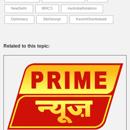
NewDelhi
BRICS
IranIndiaRelations
Diplomacy
SibiGeorge
KazemGharibabadi
Related to this topic: