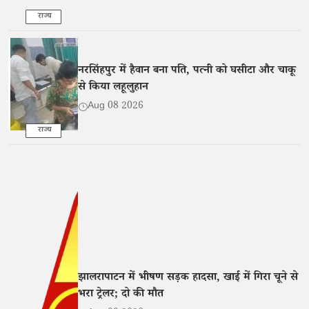
राज्य
नरसिंहपुर में हैवान बना पति, पत्नी को घसीटा और चाकू
से किया लहूलुहान
Aug 08 2026
राज्य
झालरापाटन में भीषण सड़क हादसा, खाई में गिरा चूने से
भरा ट्रेलर; दो की मौत