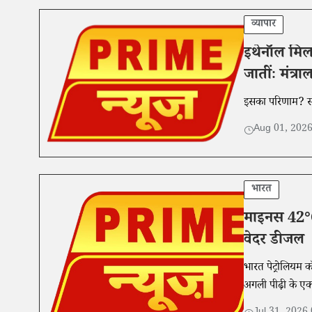
व्यापार
इथेनॉल मिला
जातींः मंत्रा
इसका परिणाम? संक
Aug 01, 202
भारत
माइनस 42°C
वेदर डीजल
भारत पेट्रोलियम क
अगली पीढ़ी के एक