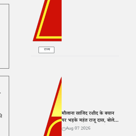
राज्य
म
मौलाना साजिद रशीद के बयान
को
पर भड़के महंत राजू दास, बोले-
नफरत फैलाने वालों पर हो सख्त
Aug 07 2026
कार्रवाई