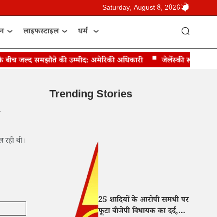
Saturday, August 8, 2026
ान
लाइफस्टाइल
धर्म
च जल्द समझौते की उम्मीद: अमेरिकी अधिकारी
जेलेंस्की रूस के करीबी द
Trending Stories
िल रही थी।
25 शादियों के आरोपी समधी पर
फूटा बीजेपी विधायक का दर्द,