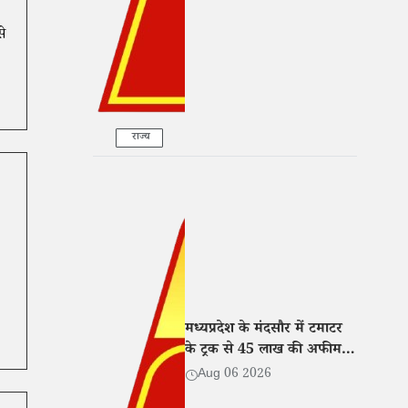
े
राज्य
मध्यप्रदेश के मंदसौर में टमाटर
के ट्रक से 45 लाख की अफीम
बरामद, तीन तस्कर गिरफ्तार
Aug 06 2026