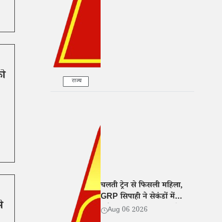
के आरोप
को
राज्य
चलती ट्रेन से फिसली महिला,
GRP सिपाही ने सेकंडों में
े
खींचकर बचाई जान, वीडियो
Aug 06 2026
वायरल