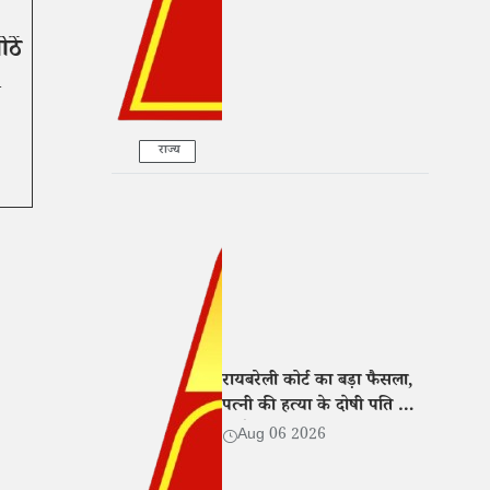
ठें
य
राज्य
रायबरेली कोर्ट का बड़ा फैसला,
पत्नी की हत्या के दोषी पति को
उम्रकैद की सजा
Aug 06 2026