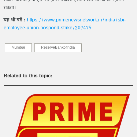
सकते। अब कोई भी ऐरा-गैरा इंसान रिकवरी एजेंट बनकर आपके घर नहीं आ
सकता।
यह भी पढ़ें :
https://www.primenewsnetwork.in/india/sbi-
employee-union-pospond-strike/207475
Mumbai
ReserveBankofIndia
Related to this topic: