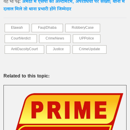
यह भी पढ़े:
अमेठी में एसपी का अल्टीमेटम, अपराधियों पर सख्ती; थानों में
दलाल मिले तो थाना प्रभारी होंगे जिम्मेदार
Etawah
FaujiDhaba
RobberyCase
CourtVerdict
CrimeNews
UPPolice
AntiDacoityCourt
Justice
CrimeUpdate
Related to this topic: