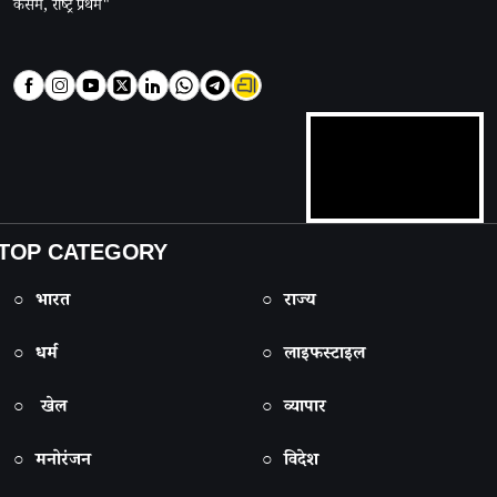
कसम, राष्ट्र प्रथम"
TOP CATEGORY
○ भारत
○ राज्य
○ धर्म
○ लाइफस्टाइल
○ खेल
○ व्यापार
○ मनोरंजन
○ विदेश