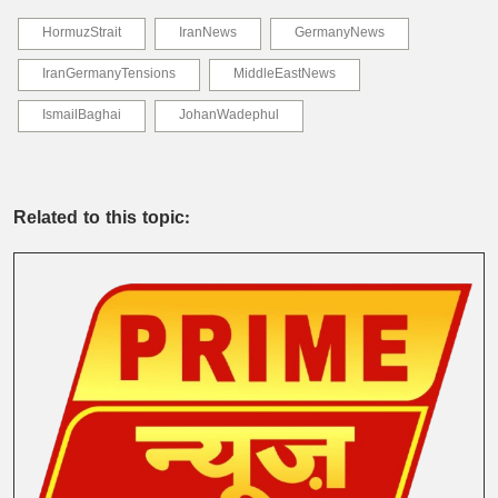
HormuzStrait
IranNews
GermanyNews
IranGermanyTensions
MiddleEastNews
IsmailBaghai
JohanWadephul
Related to this topic: