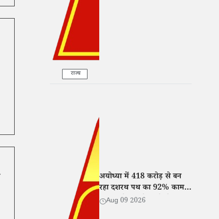
राज्य
अयोध्या में 418 करोड़ से बन
रहा दशरथ पथ का 92% काम
पूरा, दीपोत्सव से पहले होगा
Aug 09 2026
तैयार