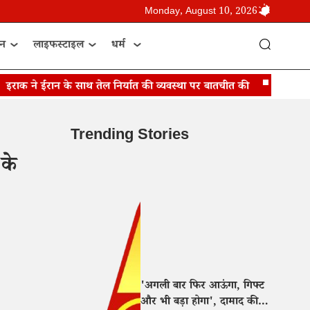
Monday, August 10, 2026
ान
लाइफस्टाइल
धर्म
क ने ईरान के साथ तेल निर्यात की व्यवस्था पर बातचीत की
जेडी वैंस बोल
Trending Stories
के
'अगली बार फिर आऊंगा, गिफ्ट
और भी बड़ा होगा', दामाद की