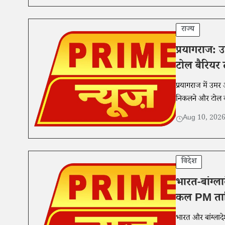
राज्य
प्रयागराज: 
टोल बैरियर 
प्रयागराज में उम
निकलने और टोल क
Aug 10, 202
विदेश
भारत-बांग्ला
कल PM तारि
भारत और बांग्लादे