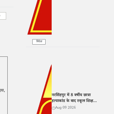
e
विदेश
िया,
नरसिंहपुर में 8 वर्षीय छात्रा
हत्याकांड के बाद स्कूल शिक्षक
निलंबित, प्रधानपाठक और कक्षा
Aug 09 2026
शिक्षक को नोटिस