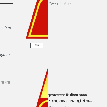
ससुराल वालों को धमकी
Aug 09 2026
इस फिल्म
राज्य
न एक बार
ाया गया
झालरापाटन में भीषण सड़क
हादसा, खाई में गिरा चूने से भरा
ट्रेलर; दो की मौत