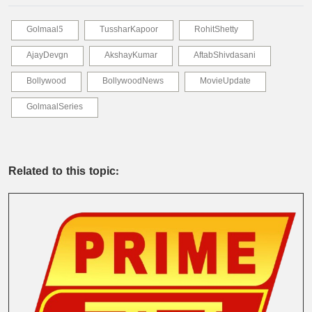
Golmaal5
TussharKapoor
RohitShetty
AjayDevgn
AkshayKumar
AftabShivdasani
Bollywood
BollywoodNews
MovieUpdate
GolmaalSeries
Related to this topic: