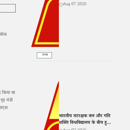
बेटी संग रोते हुए बोले- 'मेरे साथ
Aug 07 2026
भी हुआ धोखा'
endra
राज्य
रह किया था
ृह मंत्री
रएसएस
भारतीय तटरक्षक बल और गति
शक्ति विश्वविद्यालय के बीच हुआ
MoU, शिक्षा और शोध में बढ़ेगा