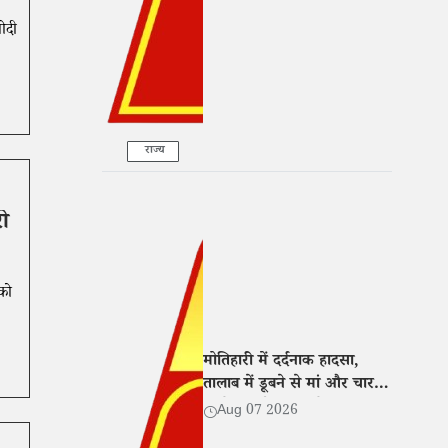
मोदी
राज्य
री
 को
मोतिहारी में दर्दनाक हादसा,
तालाब में डूबने से मां और चार
बच्चों की मौत; गांव में मातम
Aug 07 2026