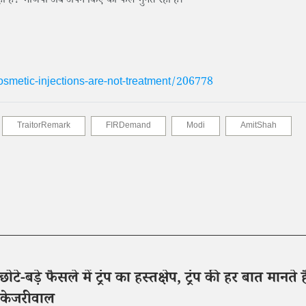
ो रहा है? भाजपा अब अपने किए का फल भुगत रही है।”
smetic-injections-are-not-treatment/206778
TraitorRemark
FIRDemand
Modi
AmitShah
टे-बड़े फैसले में ट्रंप का हस्तक्षेप, ट्रंप की हर बात मानते है
 केजरीवाल