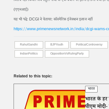
विरोध नहीं किया। अब राहुल गांधी के एक बयान पर इतना हंगामा क्यों ह
(एएनआई)
यह भी पढ़े: DCGI ने चेताया: कॉस्मेटिक इंजेक्शन इलाज नहीं
https://www.primenewsnetwork.in/india/dcgi-warns-co
RahulGandhi
BJPYouth
PoliticalControversy
IndianPolitics
OppositionVsRulingParty
Related to this topic:
भारत
भारत के हर छो
पीएम मोदी-