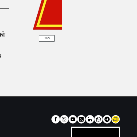
को
राज्य
े