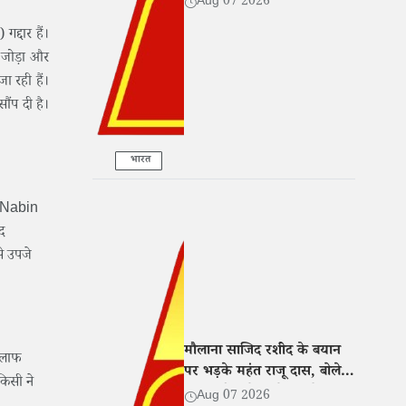
Aug 07 2026
सहयोग
्दार हैं।
े जोड़ा और
ा रही हैं।
ौंप दी है।
भारत
in Nabin
द
से उपजे
मौलाना साजिद रशीद के बयान
खिलाफ
पर भड़के महंत राजू दास, बोले-
किसी ने
नफरत फैलाने वालों पर हो सख्त
Aug 07 2026