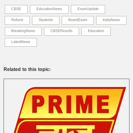
CBSE
EducationNews
ExamUpdate
Refund
Students
BoardExam
IndiaNews
BreakingNews
CBSEResults
Education
LatestNews
Related to this topic: