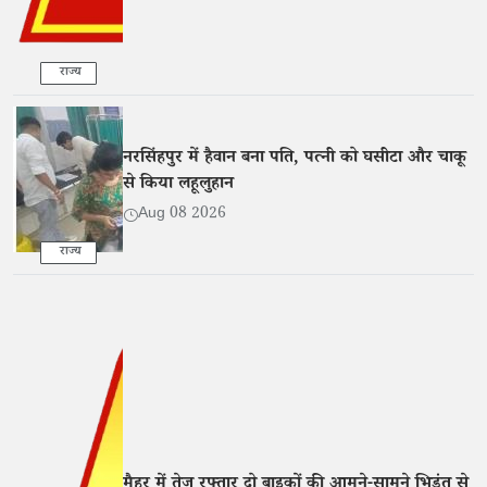
राज्य
नरसिंहपुर में हैवान बना पति, पत्नी को घसीटा और चाकू
से किया लहूलुहान
Aug 08 2026
राज्य
मैहर में तेज रफ्तार दो बाइकों की आमने-सामने भिड़ंत से