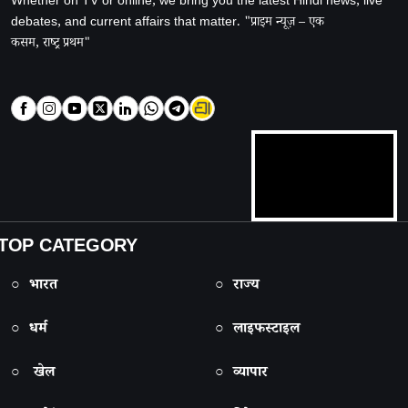
Whether on TV or online, we bring you the latest Hindi news, live
debates, and current affairs that matter. "प्राइम न्यूज़ – एक
कसम, राष्ट्र प्रथम"
TOP CATEGORY
○ भारत
○ राज्य
○ धर्म
○ लाइफस्टाइल
○ खेल
○ व्यापार