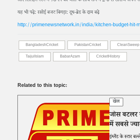
और सिलहट टेस्ट में 78 रन की जीत के साथ टीम ने 2-0 से सीरीज अपने 
यह भी पढ़े: रसोई बजट बिगड़ा: दूध-ब्रेड के दाम बढ़े
http://primenewsnetwork.in/india/kitchen-budget-hit-m
BangladeshCricket
PakistanCricket
CleanSweep
TaijulIslam
BabarAzam
CricketHistory
Related to this topic:
खेल
जोस बटलर ने
में सबसे ज्य
इंग्लैंड के स्टार 