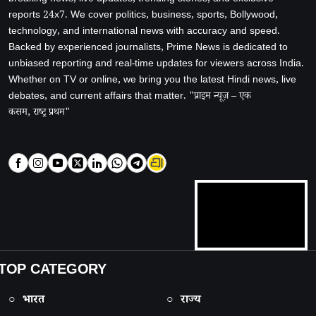
breaking news, live updates, trending stories, and exclusive
reports 24x7. We cover politics, business, sports, Bollywood,
technology, and international news with accuracy and speed.
Backed by experienced journalists, Prime News is dedicated to
unbiased reporting and real-time updates for viewers across India.
Whether on TV or online, we bring you the latest Hindi news, live
debates, and current affairs that matter. "प्राइम न्यूज़ – एक
कसम, राष्ट्र प्रथम"
TOP CATEGORY
○ भारत
○ राज्य