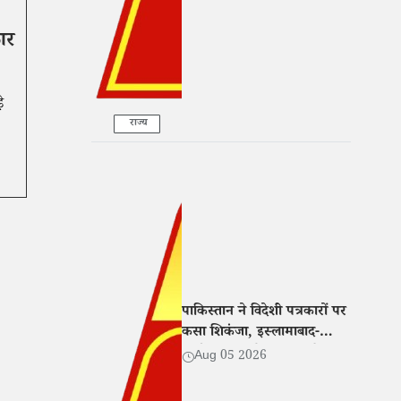
ार
े
राज्य
पाकिस्तान ने विदेशी पत्रकारों पर
कसा शिकंजा, इस्लामाबाद-
लाहौर-कराची के बाहर रिपोर्टिंग
Aug 05 2026
के लिए एनओसी अनिवार्य