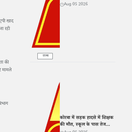
हुआ गायब
Aug 05 2026
ीएपी खाद
जा रही
राज्य
धता की
े मामले
विभाग
कोरबा में सड़क हादसे में शिक्षक
की मौत, स्कूल के पास तेज
रफ्तार बाइक ने मारी टक्कर