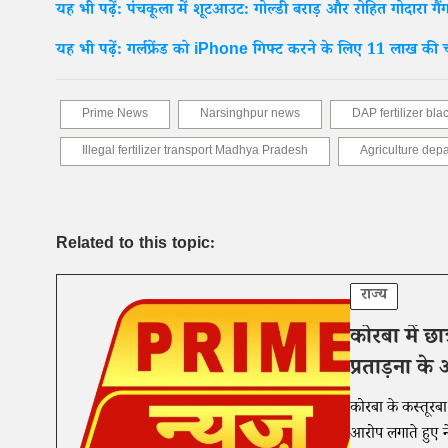
यह भी पढ़ें: पंचकूला में शूटआउट: गोल्डी बराड़ और रोहित गोदारा गैंग 
यह भी पढ़ें: गर्लफ्रेंड को iPhone गिफ्ट करने के लिए 11 लाख की 
Prime News
Narsinghpur news
DAP fertilizer bla
Illegal fertilizer transport Madhya Pradesh
Agriculture dep
Related to this topic:
राज्य
कोरबा में छा
प्रताड़ना के
कोरबा के कस्तूरबा
आरोप लगाते हुए न