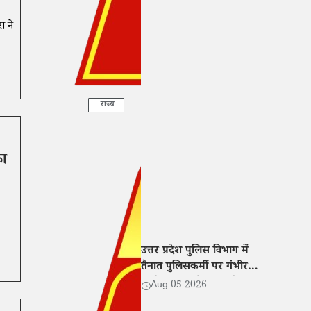
स ने
राज्य
का
उत्तर प्रदेश पुलिस विभाग में
तैनात पुलिसकर्मी पर गंभीर
आरोप, पत्नी ने CM और DGP
Aug 05 2026
से मांगा न्याय