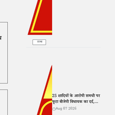
के आरोप
च
राज्य
25 शादियों के आरोपी समधी पर
फूटा बीजेपी विधायक का दर्द,
बेटी संग रोते हुए बोले- 'मेरे साथ
Aug 07 2026
भी हुआ धोखा'