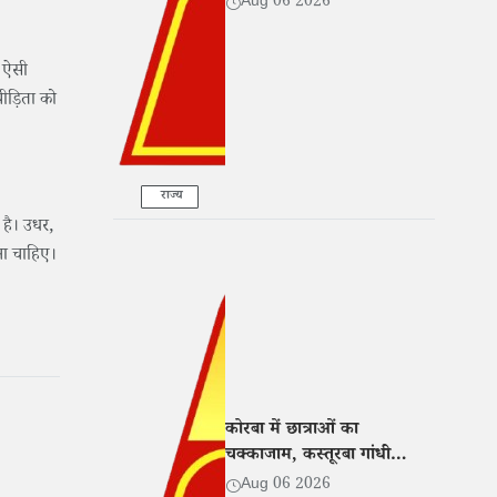
Aug 06 2026
र ऐसी
पीड़िता को
राज्य
 है। उधर,
ना चाहिए।
कोरबा में छात्राओं का
चक्काजाम, कस्तूरबा गांधी
छात्रावास अधीक्षिका पर प्रताड़ना
Aug 06 2026