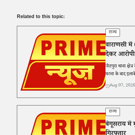
Related to this topic:
राज्य
वाराणसी में
देकर आरोपी
जैतपुरा थाना क्षे
घटना के बाद इलाके
Aug 07, 202
राज्य
बेगूसराय में
गिरफ्तार