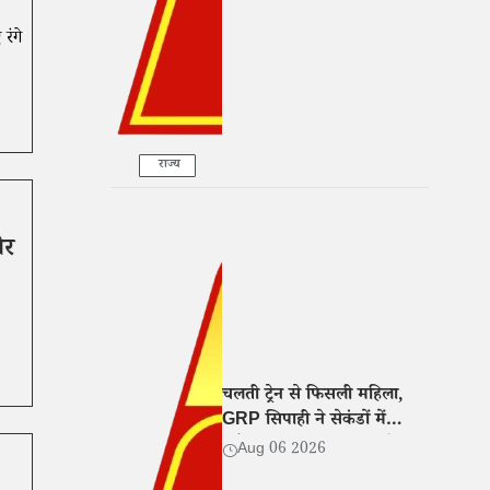
रंगे
राज्य
ोर
चलती ट्रेन से फिसली महिला,
GRP सिपाही ने सेकंडों में
खींचकर बचाई जान, वीडियो
Aug 06 2026
वायरल