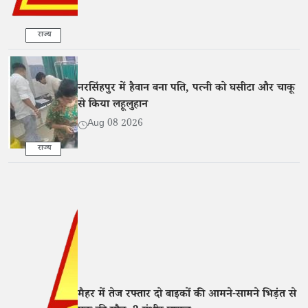
राज्य
नरसिंहपुर में हैवान बना पति, पत्नी को घसीटा और चाकू
से किया लहूलुहान
Aug 08 2026
राज्य
मैहर में तेज रफ्तार दो बाइकों की आमने-सामने भिड़ंत से