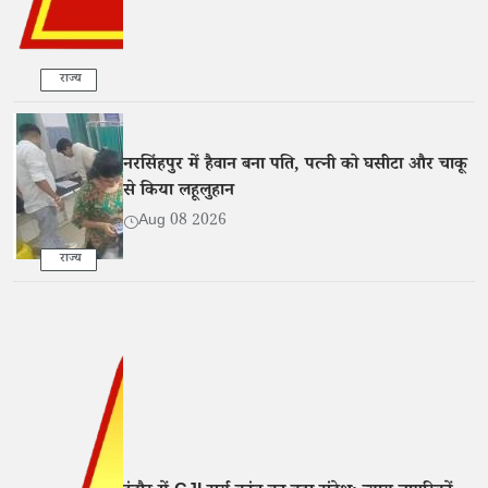
राज्य
नरसिंहपुर में हैवान बना पति, पत्नी को घसीटा और चाकू
से किया लहूलुहान
Aug 08 2026
राज्य