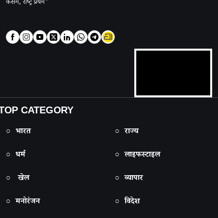
कसम, राष्ट्र प्रथम"
TOP CATEGORY
○ भारत
○ राज्य
○ धर्म
○ लाइफस्टाइल
○ खेल
○ व्यापार
○ मनोरंजन
○ विदेश