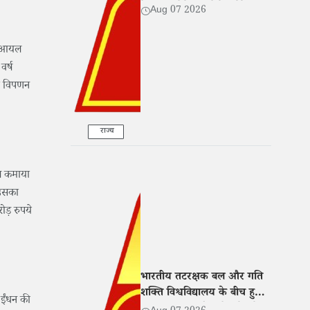
बेटी संग रोते हुए बोले- 'मेरे साथ
Aug 07 2026
भी हुआ धोखा'
ें आयल
वर्ष
तर विपणन
राज्य
ाभ कमाया
 उसका
ड़ रुपये
भारतीय तटरक्षक बल और गति
शक्ति विश्वविद्यालय के बीच हुआ
 ईंधन की
MoU, शिक्षा और शोध में बढ़ेगा