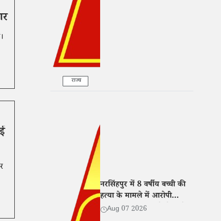
कार्रवाई
ार
ै।
राज्य
ाई
पर
नरसिंहपुर में 8 वर्षीय बच्ची की
हत्या के मामले में आरोपी
गिरफ्तार, न्यायालय ने भेजा जेल
Aug 07 2026