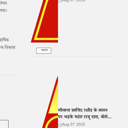
Aug 07 2026
 संभव
सहयोग
 गया।
ार्षिक
ेशक विकास
भारत
मौलाना साजिद रशीद के बयान
पर भड़के महंत राजू दास, बोले-
नफरत फैलाने वालों पर हो सख्त
Aug 07 2026