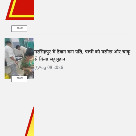
राज्य
नरसिंहपुर में हैवान बना पति, पत्नी को घसीटा और चाकू
से किया लहूलुहान
Aug 08 2026
राज्य