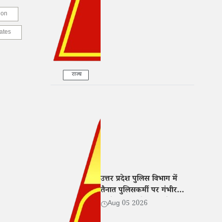
ion
ates
राज्य
उत्तर प्रदेश पुलिस विभाग में
तैनात पुलिसकर्मी पर गंभीर
आरोप, पत्नी ने CM और DGP
Aug 05 2026
से मांगा न्याय