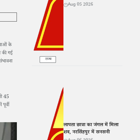
हुआ गायब
Aug 05 2026
वाओं के
री की गई
राज्य
संभावना
 जो 45
पूर्वी
लापता छात्रा का जंगल में मिला
शव, नरसिंहपुर में सनसनी