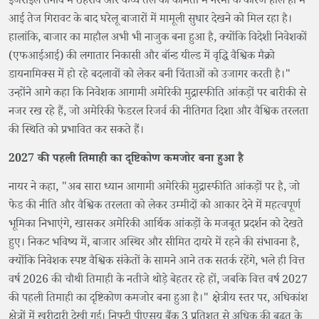
इजराइल तनाव में ठहराव और कच्चे तेल की कीमतों में नरमी के कारण हाल ही में
आई तेज गिरावट के बाद घरेलू बाजारों में मामूली सुधार देखने को मिल रहा है।
हालांकि, बाजार का माहौल अभी भी नाजुक बना हुआ है, क्योंकि विदेशी निवेशकों
(एफआईआई) की लगातार निकासी और बॉन्ड यील्ड में वृद्धि वैश्विक मैक्रो
डायनामिक्स में हो रहे बदलावों को लेकर बनी चिंताओं को उजागर करती है।"
उन्होंने आगे कहा कि निवेशक आगामी अमेरिकी मुद्रास्फीति आंकड़ों पर बारीकी से
नजर रख रहे हैं, जो अमेरिकी फेडरल रिजर्व की नीतिगत दिशा और वैश्विक तरलता
की स्थिति को प्रभावित कर सकते हैं।
2027 की पहली तिमाही का दृष्टिकोण कमजोर बना हुआ है
नायर ने कहा, "अब सारा ध्यान आगामी अमेरिकी मुद्रास्फीति आंकड़ों पर है, जो
फेड की नीति और वैश्विक तरलता को लेकर उम्मीदों को आकार देने में महत्वपूर्ण
भूमिका निभाएंगे, खासकर अमेरिकी आर्थिक आंकड़ों के मजबूत प्रदर्शन को देखते
हुए। निकट भविष्य में, बाजार अस्थिर और सीमित दायरे में रहने की संभावना है,
क्योंकि निवेशक स्पष्ट वैश्विक संकेतों के सामने आने तक सतर्क रहेंगे, भले ही वित्त
वर्ष 2026 की चौथी तिमाही के नतीजे थोड़े बेहतर रहे हों, जबकि वित्त वर्ष 2027
की पहली तिमाही का दृष्टिकोण कमजोर बना हुआ है।" क्षेत्रीय स्तर पर, अधिकांश
क्षेत्रों में खरीदारी देखी गई। निफ्टी पीएसयू बैंक 3 प्रतिशत से अधिक की बढ़त के