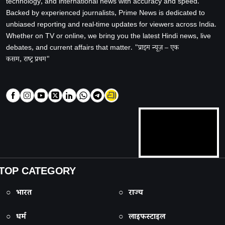
technology, and international news with accuracy and speed.
Backed by experienced journalists, Prime News is dedicated to
unbiased reporting and real-time updates for viewers across India.
Whether on TV or online, we bring you the latest Hindi news, live
debates, and current affairs that matter. "प्राइम न्यूज़ – एक
कसम, राष्ट्र प्रथम"
TOP CATEGORY
○ भारत
○ राज्य
○ धर्म
○ लाइफस्टाइल