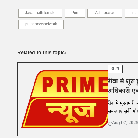
JagannathTemple
Puri
Mahaprasad
Ind
primenewsnetwork
Related to this topic:
राज्य
रीवा में शुर
अधिकारी एक 
रीवा में मुख्यमंत
समस्याएं सुनीं औ
Aug 07, 202