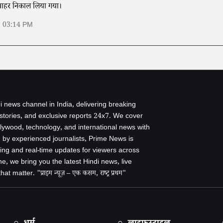
त बाहर निकाल लिया गया।
6 03:14 PM
i news channel in India, delivering breaking
 stories, and exclusive reports 24x7. We cover
ollywood, technology, and international news with
by experienced journalists, Prime News is
ing and real-time updates for viewers across
e, we bring you the latest Hindi news, live
 matter. "प्राइम न्यूज़ – एक कसम, राष्ट्र प्रथम"