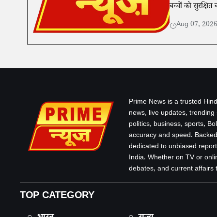
बच्चों को सुरक्षि
Aug 07, 202
Prime News is a trusted Hind
news, live updates, trending
politics, business, sports, B
accuracy and speed. Backed 
dedicated to unbiased report
India. Whether on TV or onlin
debates, and current affairs that
TOP CATEGORY