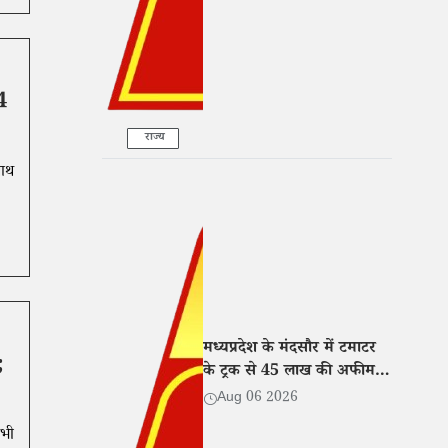
4
राज्य
साथ
मध्यप्रदेश के मंदसौर में टमाटर
;
के ट्रक से 45 लाख की अफीम
बरामद, तीन तस्कर गिरफ्तार
Aug 06 2026
सभी