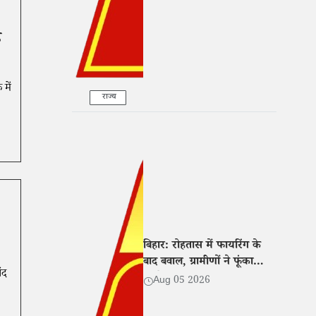
़
में
राज्य
बिहार: रोहतास में फायरिंग के
बाद बवाल, ग्रामीणों ने फूंका
ंद
आरोपी का घर
Aug 05 2026