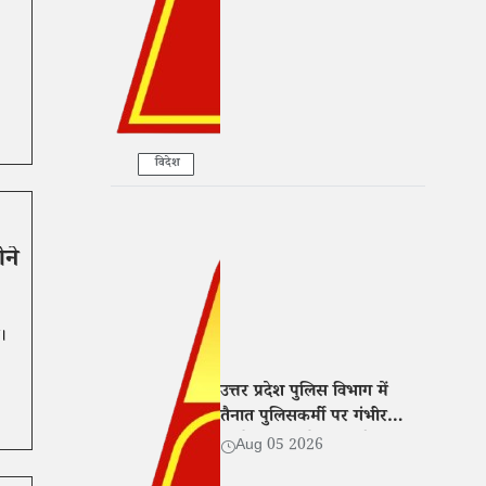
विदेश
ीने
ा।
उत्तर प्रदेश पुलिस विभाग में
तैनात पुलिसकर्मी पर गंभीर
आरोप, पत्नी ने CM और DGP
Aug 05 2026
से मांगा न्याय