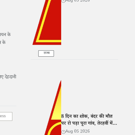
ी
Aug 05 2026
्ययन के
स के
राज्य
िए देहदानी
8 दिन का शोक, बंदर की मौत
ness
पर रो पड़ा पूरा गांव, तेरहवीं में
खिलाई दाल-बाटी-चूरमा
Aug 05 2026