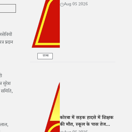
हुआ गायब
Aug 05 2026
जसेवियों
र प्रदान
राज्य
री
र सुरेश
ण समिति,
कोरबा में सड़क हादसे में शिक्षक
की मौत, स्कूल के पास तेज
दलाल,
रफ्तार बाइक ने मारी टक्कर