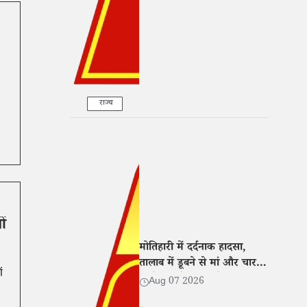
राज्य
ों
मोतिहारी में दर्दनाक हादसा,
तालाब में डूबने से मां और चार
ं
बच्चों की मौत; गांव में मातम
Aug 07 2026