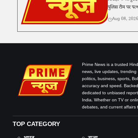
पुलिस टीम पर पत्
Aug 08, 202
Prime News is a trusted Hind
news, live updates, trending
politics, business, sports, B
accuracy and speed. Backed 
dedicated to unbiased report
India. Whether on TV or onlin
debates, and current affairs that
TOP CATEGORY