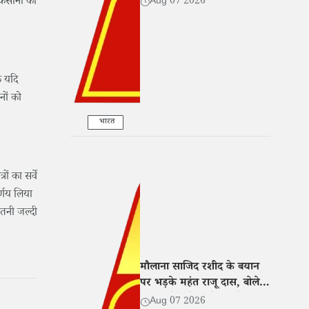
किसानों की
Aug 07 2026
सहयोग
ि यदि
नों को
भारत
ों का सर्वे
र्णय लिया
तनी जल्दी
मौलाना साजिद रशीद के बयान
पर भड़के महंत राजू दास, बोले-
नफरत फैलाने वालों पर हो सख्त
Aug 07 2026