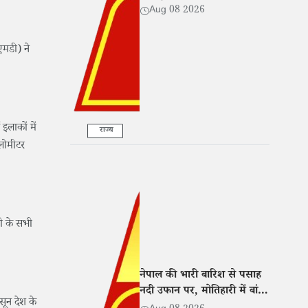
कक्ष में बना रखा था ठिकाना
Aug 08 2026
एमडी) ने
लाकों में
राज्य
िलोमीटर
ी के सभी
नेपाल की भारी बारिश से पसाह
नदी उफान पर, मोतिहारी में बांध
सून देश के
टूटा