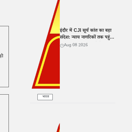
इंदौर में CJI सूर्य कांत का बड़ा
संदेश: न्याय नागरिकों तक पहुंचे,
कानूनी संस्थाएं खुद लोगों तक
Aug 08 2026
जाएं
हो
भारत