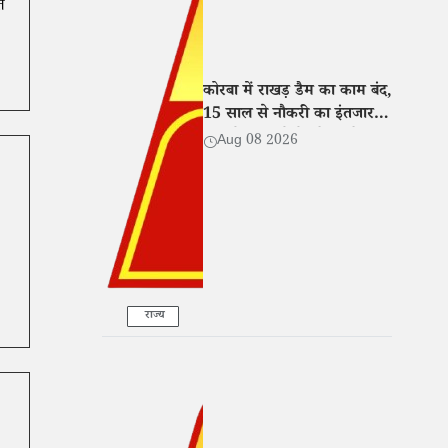
त
कोरबा में राखड़ डैम का काम बंद,
15 साल से नौकरी का इंतजार
कर रहे ग्रामीणों ने खोला मोर्चा
Aug 08 2026
राज्य