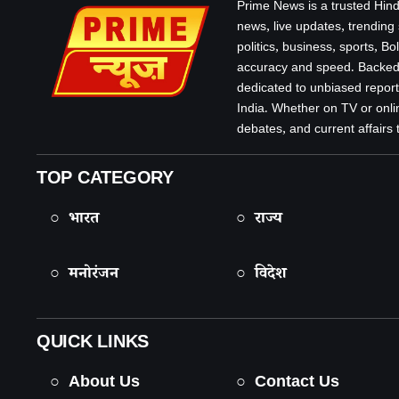
Prime News is a trusted Hind
news, live updates, trending
politics, business, sports, B
accuracy and speed. Backed 
dedicated to unbiased report
India. Whether on TV or onlin
debates, and current affairs that
TOP CATEGORY
○ भारत
○ राज्य
○ मनोरंजन
○ विदेश
QUICK LINKS
○ About Us
○ Contact Us