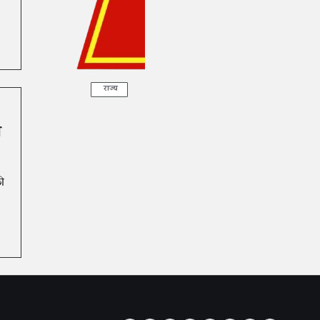
राज्य
ल
की