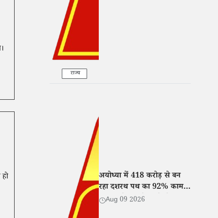
ा।
राज्य
अयोध्या में 418 करोड़ से बन
 हो
रहा दशरथ पथ का 92% काम
पूरा, दीपोत्सव से पहले होगा
Aug 09 2026
तैयार