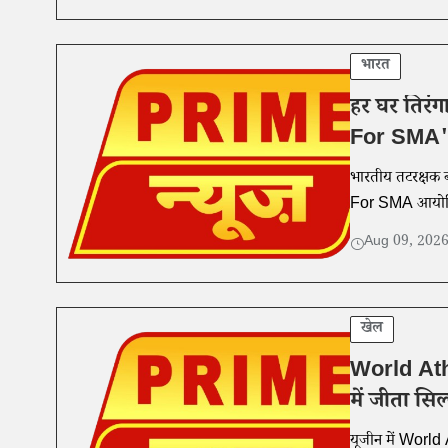
भारत
हर घर तिरंग
For SMA' 
भारतीय तटरक्षक ब
For SMA आयोजित
Aug 09, 202
खेल
World Ath
में जीता सिल
यूजीन में World