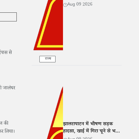
ससुराल वालों को धमकी
Aug 09 2026
ईपास से
राज्य
जी जालंधर
ेज की
झालरापाटन में भीषण सड़क
हादसा, खाई में गिरा चूने से भरा
कर लिया।
ट्रेलर; दो की मौत