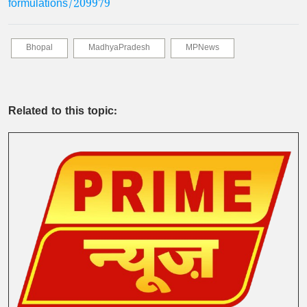
formulations/209979
Bhopal
MadhyaPradesh
MPNews
Related to this topic: