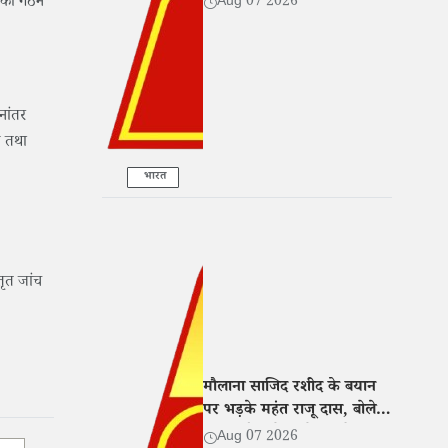
ि का गठन
Aug 07 2026
सहयोग
नांतर
ए तथा
भारत
तृत जांच
मौलाना साजिद रशीद के बयान
पर भड़के महंत राजू दास, बोले-
नफरत फैलाने वालों पर हो सख्त
Aug 07 2026