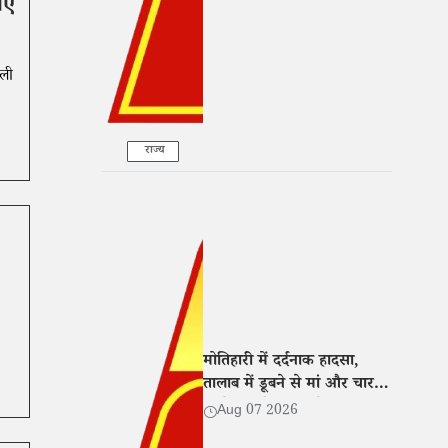
ाए
ाली
राज्य
मोतिहारी में दर्दनाक हादसा,
तालाब में डूबने से मां और चार
बच्चों की मौत; गांव में मातम
Aug 07 2026