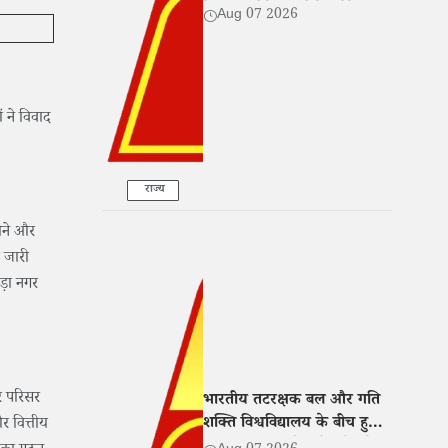
बेटी संग रोते हुए बोले- 'मेरे साथ
Aug 07 2026
भी हुआ धोखा'
ं ने विवाद
राज्य
सोने और
ो जारी
ड़ा नगर
र परिसर
भारतीय तटरक्षक बल और गति
शक्ति विश्वविद्यालय के बीच हुआ
र वित्तीय
MoU, शिक्षा और शोध में बढ़ेगा