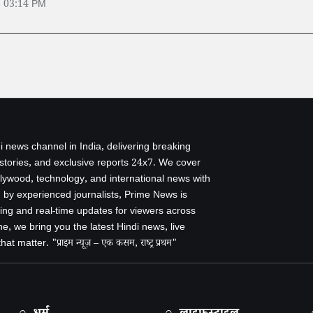
6 03:14 PM
i news channel in India, delivering breaking
 stories, and exclusive reports 24x7. We cover
ollywood, technology, and international news with
by experienced journalists, Prime News is
ing and real-time updates for viewers across
e, we bring you the latest Hindi news, live
 matter. "प्राइम न्यूज़ – एक कसम, राष्ट्र प्रथम"