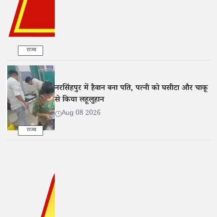
राज्य
नरसिंहपुर में हैवान बना पति, पत्नी को घसीटा और चाकू
से किया लहूलुहान
Aug 08 2026
राज्य