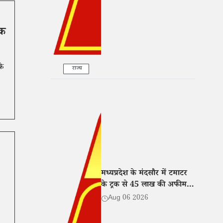
ीक
के
राज्य
मध्यप्रदेश के मंदसौर में टमाटर
के ट्रक से 45 लाख की अफीम
बरामद, तीन तस्कर गिरफ्तार
Aug 06 2026