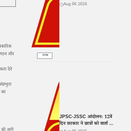
Aug 06 2026
धिकारिक
 संगठन और
राज्य
कता देने
ंप्रभुता
ा का
JPSC-JSSC आंदोलन: 12वें
दिन सरकार ने छात्रों को वार्ता के
ा को आगे
लिए बुलाया