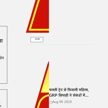
के आरोप
राज्य
वा
योग
चलती ट्रेन से फिसली महिला,
GRP सिपाही ने सेकंडों में
खींचकर बचाई जान, वीडियो
Aug 06 2026
,
वायरल