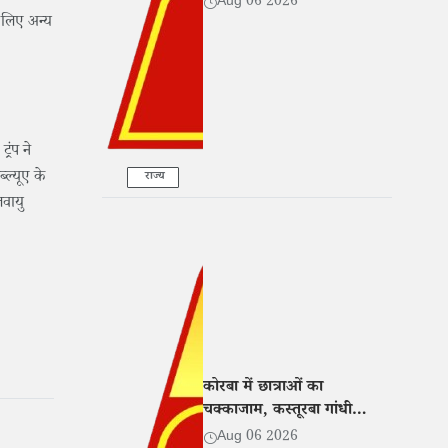
Aug 06 2026
े लिए अन्य
रंप ने
्ल्यूए के
राज्य
लवायु
कोरबा में छात्राओं का
चक्काजाम, कस्तूरबा गांधी
छात्रावास अधीक्षिका पर प्रताड़ना
Aug 06 2026