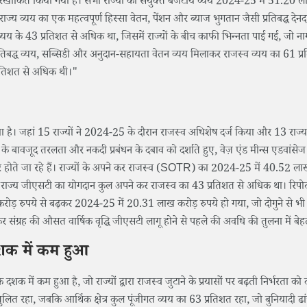
बोझ को रेखांकित किया गया है। सभी राज्यों का संयुक्त बजटीय व्यय 2024-25 में 51.20 
 व्यय का एक महत्वपूर्ण हिस्सा वेतन, पेंशन और ब्याज भुगतान जैसी प्रतिबद्ध देनदारि
व व्यय के 43 प्रतिशत से अधिक था, जिसमें राज्यों के बीच काफी भिन्नता पाई गई, जो नागा
प्रतिबद्ध व्यय, सब्सिडी और अनुदान-सहायता वेतन व्यय मिलाकर राजस्व व्यय का 61 प्
्रतिशत से अधिक थी।"
या गया है। जहां 15 राज्यों ने 2024-25 के दौरान राजस्व अधिशेष दर्ज किया और 13 राज्
 शेष के बावजूद तरलता और नकदी प्रबंधन के दबाव को दर्शाते हुए, वेज़ एंड मीन्स एडवा
िर्भर होते जा रहे हैं। राज्यों के अपने कर राजस्व (SOTR) का 2024-25 में 40.52 ला
समें राज्य जीएसटी का योगदान कुल अपने कर राजस्व का 43 प्रतिशत से अधिक था। रिपोर्ट
ड़ रुपये से बढ़कर 2024-25 में 20.31 लाख करोड़ रुपये हो गया, जो दोगुने से भी
कर संग्रह की औसत वार्षिक वृद्धि जीएसटी लागू होने से पहले की अवधि की तुलना में बेह
दशक में कम हुआ
क में कम हुआ है, जो राज्यों द्वारा राजस्व जुटाने के प्रयासों पर बढ़ती निर्भरता को दर
तुलित रहा, जबकि आर्थिक क्षेत्र कुल पूंजीगत व्यय का 63 प्रतिशत रहा, जो बुनियादी ढां