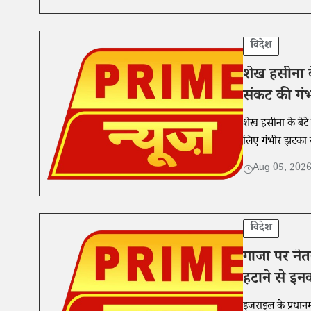
विदेश
शेख हसीना क
संकट की गं
शेख हसीना के बेट
लिए गंभीर झटका बत
Aug 05, 202
विदेश
गाजा पर नेत
हटाने से इन
इजराइल के प्रधानम