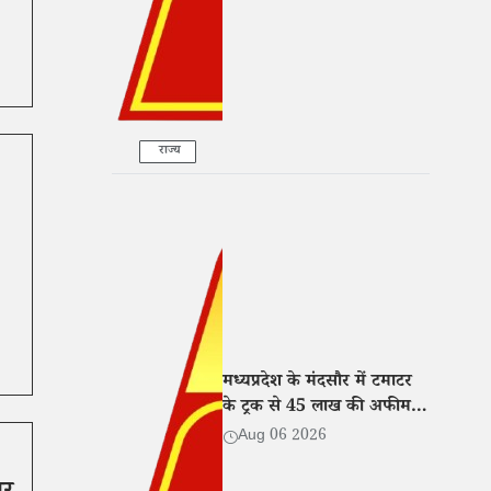
राज्य
मध्यप्रदेश के मंदसौर में टमाटर
के ट्रक से 45 लाख की अफीम
बरामद, तीन तस्कर गिरफ्तार
Aug 06 2026