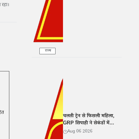
के आरोप
न रहा।
राज्य
हित
चलती ट्रेन से फिसली महिला,
GRP सिपाही ने सेकंडों में
खींचकर बचाई जान, वीडियो
Aug 06 2026
वायरल