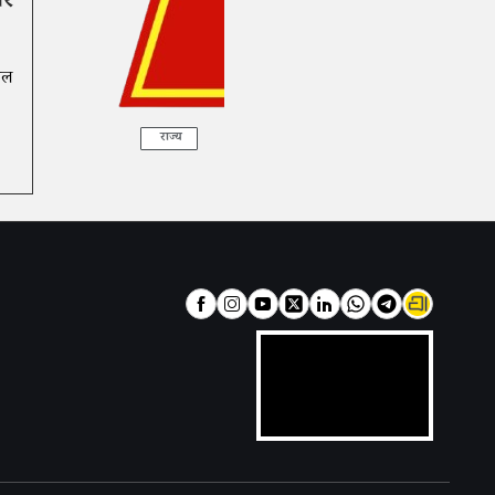
पर
ाल
राज्य