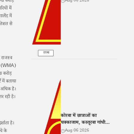
लाख करोड़
Aug 06 2026
यों में
लैंड में
रतिशत से
राज्य
य राजस्व
ंसेज (WMA)
ख करोड़
 में बताया
 अधिक है।
तर रही है।
कोरबा में छात्राओं का
चक्काजाम, कस्तूरबा गांधी
्शाता है।
छात्रावास अधीक्षिका पर प्रताड़ना
Aug 06 2026
चे के