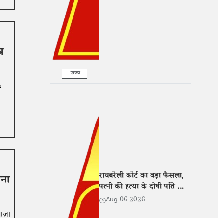
र
राज्य
े
रायबरेली कोर्ट का बड़ा फैसला,
ेना
पत्नी की हत्या के दोषी पति को
उम्रकैद की सजा
Aug 06 2026
ाज़ा