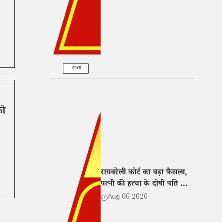
राज्य
को
रायबरेली कोर्ट का बड़ा फैसला,
पत्नी की हत्या के दोषी पति को
उम्रकैद की सजा
Aug 06 2026