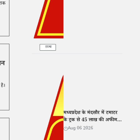
 तक
राज्य
सन
 है।
मध्यप्रदेश के मंदसौर में टमाटर
के ट्रक से 45 लाख की अफीम
बरामद, तीन तस्कर गिरफ्तार
Aug 06 2026