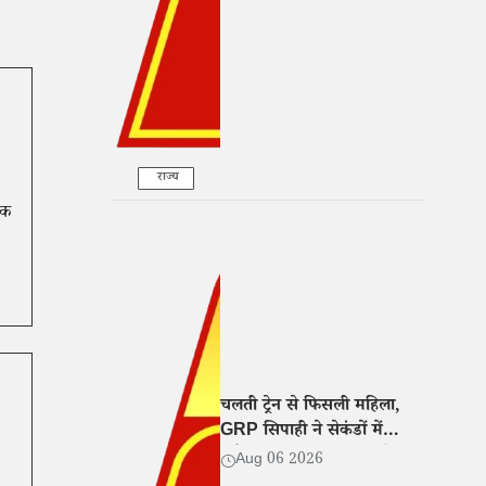
के आरोप
राज्य
मक
चलती ट्रेन से फिसली महिला,
GRP सिपाही ने सेकंडों में
खींचकर बचाई जान, वीडियो
Aug 06 2026
वायरल