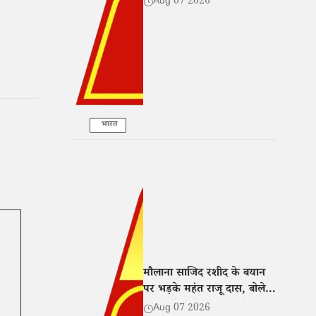
Aug 07 2026
सहयोग
भारत
मौलाना साजिद रशीद के बयान
पर भड़के महंत राजू दास, बोले-
नफरत फैलाने वालों पर हो सख्त
Aug 07 2026