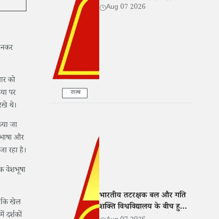
बेटी संग रोते हुए बोले- 'मेरे साथ
Aug 07 2026
भी हुआ धोखा'
पहनकर
वार को
िया पर
राज्य
रखे थे।
किया जा
त भाषा और
 जा रहा है।
रिक वेशभूषा
भारतीय तटरक्षक बल और गति
हा कि खेल
शक्ति विश्वविद्यालय के बीच हुआ
 दर्शकों
MoU, शिक्षा और शोध में बढ़ेगा