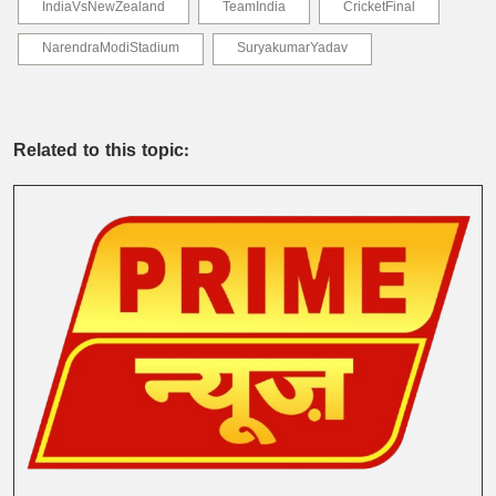
IndiaVsNewZealand
TeamIndia
CricketFinal
NarendraModiStadium
SuryakumarYadav
Related to this topic: