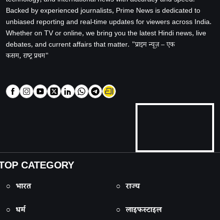
technology, and international news with accuracy and speed.
Backed by experienced journalists, Prime News is dedicated to
unbiased reporting and real-time updates for viewers across India.
Whether on TV or online, we bring you the latest Hindi news, live
debates, and current affairs that matter. "प्राइम न्यूज़ – एक
कसम, राष्ट्र प्रथम"
TOP CATEGORY
○ भारत
○ राज्य
○ धर्म
○ लाइफस्टाइल