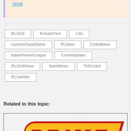
2026
IPL2026
RishabhPant
LSG
LucknowSuperGiants
IPLNews
CricketNews
IndianPremierLeague
CricketUpdates
IPL2026News
SportsNews
T20Cricket
IPLUpdates
Related to this topic: