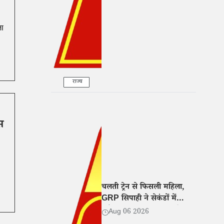
के आरोप
ला
राज्य
स
चलती ट्रेन से फिसली महिला,
GRP सिपाही ने सेकंडों में
खींचकर बचाई जान, वीडियो
Aug 06 2026
वायरल