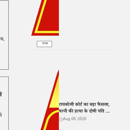
ास,
राज्य
े
रायबरेली कोर्ट का बड़ा फैसला,
पत्नी की हत्या के दोषी पति को
े
उम्रकैद की सजा
Aug 06 2026