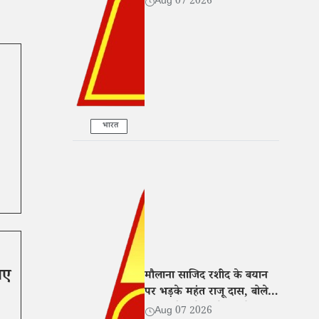
Aug 07 2026
सहयोग
भारत
ाए
मौलाना साजिद रशीद के बयान
पर भड़के महंत राजू दास, बोले-
नफरत फैलाने वालों पर हो सख्त
Aug 07 2026