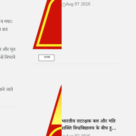
बेटी संग रोते हुए बोले- 'मेरे साथ
Aug 07 2026
भी हुआ धोखा'
मच गया।
का शव
ला और मृत
से निपटने
राज्य
माने जाते
भारतीय तटरक्षक बल और गति
शक्ति विश्वविद्यालय के बीच हुआ
MoU, शिक्षा और शोध में बढ़ेगा