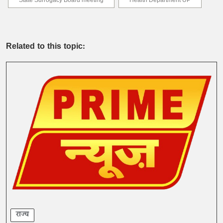
State Surrogacy Board meeting
Health Department UP
Related to this topic:
राज्य