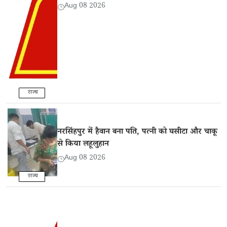
Aug 08 2026
राज्य
नरसिंहपुर में हैवान बना पति, पत्नी को घसीटा और चाकू
से किया लहूलुहान
Aug 08 2026
राज्य