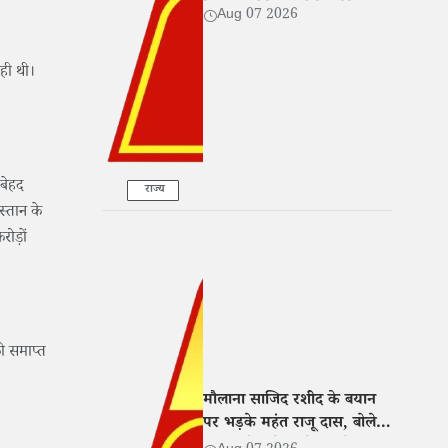
बेटी संग रोते हुए बोले- 'मेरे साथ
Aug 07 2026
भी हुआ धोखा'
रही थी।
बेहद
राज्य
स्तान के
ोड़ों
को समाप्त
मौलाना साजिद रशीद के बयान
पर भड़के महंत राजू दास, बोले-
नफरत फैलाने वालों पर हो सख्त