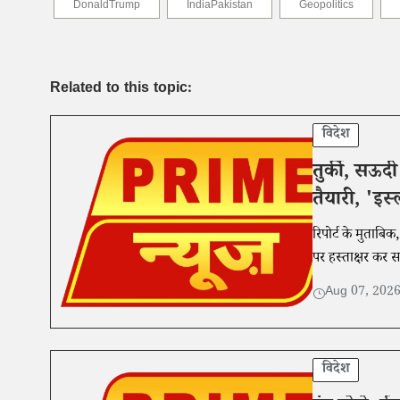
DonaldTrump
IndiaPakistan
Geopolitics
Related to this topic:
विदेश
तुर्की, सऊद
तैयारी, 'इस
रिपोर्ट के मुताबि
पर हस्ताक्षर कर सक
Aug 07, 202
विदेश