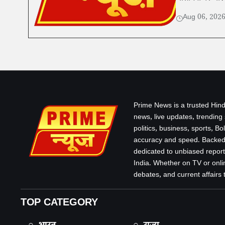
Aug 06, 202
Prime News is a trusted Hind
news, live updates, trending
politics, business, sports, B
accuracy and speed. Backed 
dedicated to unbiased report
India. Whether on TV or onlin
debates, and current affairs that
TOP CATEGORY