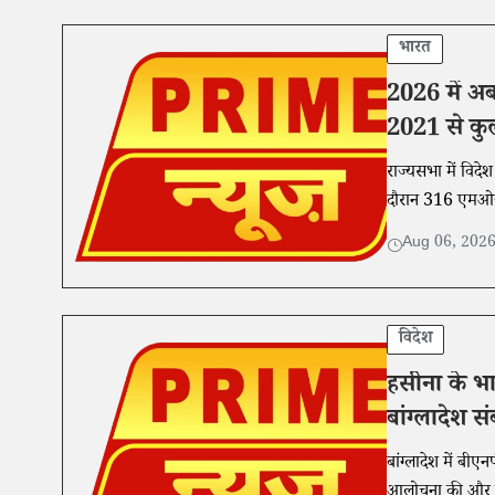
भारत
2026 में अब
2021 से कुल
राज्यसभा में विदेश
दौरान 316 एमओयू
Aug 06, 202
विदेश
हसीना के भ
बांग्लादेश स
बांग्लादेश में बी
आलोचना की और इसे