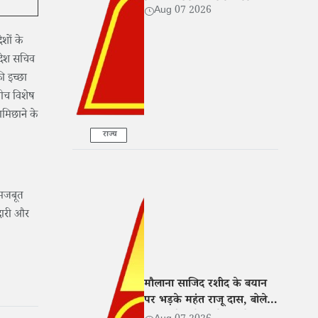
बेटी संग रोते हुए बोले- 'मेरे साथ
Aug 07 2026
भी हुआ धोखा'
ेशों के
िदेश सचिव
ी इच्छा
बीच विशेष
ामिछाने के
राज्य
 मजबूत
दारी और
मौलाना साजिद रशीद के बयान
पर भड़के महंत राजू दास, बोले-
नफरत फैलाने वालों पर हो सख्त